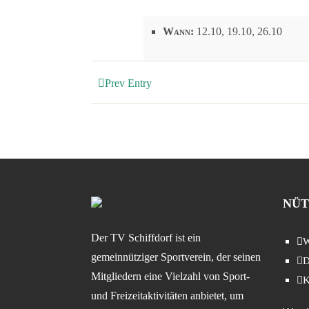
Wann:
12.10, 19.10, 26.10
Prev Entry
NÜT
Der TV Schiffdorf ist ein
W
gemeinnütziger Sportverein, der seinen
D
Mitgliedern eine Vielzahl von Sport-
K
und Freizeitaktivitäten anbietet, um