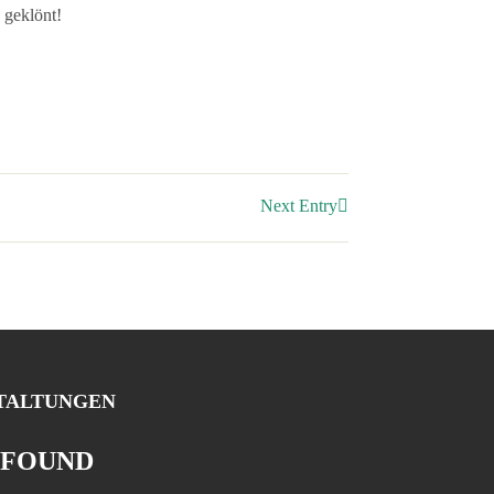
 geklönt!
Next Entry
TALTUNGEN
 FOUND