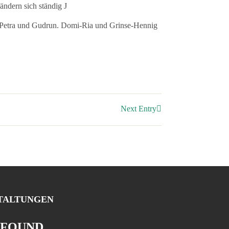
ndern sich ständig J
mal Petra und Gudrun. Domi-Ria und Grinse-Hennig
Next Entry
TALTUNGEN
 FOUND