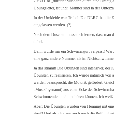
20:30 Uhr „durften“ wir dann durch eine Drahtglas
Übungsleiter, ist und: Männer sind in der Unterza
In der Umkleide war Trubel. Die DLRG hat die Zeit
eingelassen werden. (?).
Nach dem Duschen musste ich lernen, dass man die
dabei.
Dann wurde mir ein Schwimmgurt verpasst! Warum,
eine ganz andere Nummer als im Nichtschwimmer
Ja das stimmt! Die Übungen sind intensiver, der K
Übungen zu realisieren. Ich wurde natürlich von a
werden beansprucht, die Motorik gefördert, Gle
„Musik“ genannt) aus einer Ecke der Schwimmhall
Schwimmenden nicht mithören können. Ich weiß e
Aber: Die Übungen wurden von Henning mit einer
Spaß! Und als ich dann auch noch die Prüfung mi