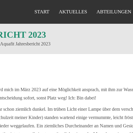
START
AKTUELLES
ABTEILUNGEN
ICHT 2023
Aquafit Jahresbericht 2023
ard mich im März 2023 auf eine Möglichkeit ansprach, mit ihm zur Wass
scheidung sofort, sonst Platz weg! Ich: Bin dabei!
 war schon ziemlich dunkel. Im trüben Licht einer Lampe über dem ver
chulzeit meiner Kinder) standen wartend einige vermummte, leicht frös
ieder weggelaufen. Ein ziemliches Durcheinander an Namen und Gesicht