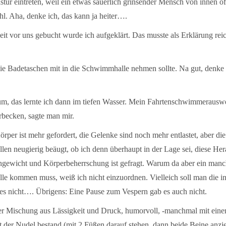
tür eintreten, weil ein etwas säuerlich grinsender Mensch von innen öff
hl. Aha, denke ich, das kann ja heiter….
 vor uns gebucht wurde ich aufgeklärt. Das musste als Erklärung reich
 Badetaschen mit in die Schwimmhalle nehmen sollte. Na gut, denke ich
 das lernte ich dann im tiefen Wasser. Mein Fahrtenschwimmerausweis
becken, sagte man mir.
örper ist mehr gefordert, die Gelenke sind noch mehr entlastet, aber 
llen neugierig beäugt, ob ich denn überhaupt in der Lage sei, diese H
ichgewicht und Körperbeherrschung ist gefragt. Warum da aber ein ma
e kommen muss, weiß ich nicht einzuordnen. Vielleich soll man die i
s nicht…. Übrigens: Eine Pause zum Vespern gab es auch nicht.
 Mischung aus Lässigkeit und Druck, humorvoll, -manchmal mit einer
t der Nudel bestand (mit 2 Füßen darauf stehen, dann beide Beine anz