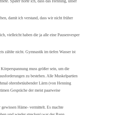
nete. Später hörte ich, dass das Henning, unser
en, damit ich verstand, dass wir nicht früher
, vielleicht haben die ja alle eine Pausenvesper
 zählte nicht. Gymnastik im tiefen Wasser ist
die Körperspannung muss größer sein, um die
erausforderungen zu bestehen. Alle Muskelpartien
nchmal ohrenbetäubender Lärm (von Henning
ntimen Gespräche der meist paarweise
 gewissen Häme- vermittelt. Es machte
iehen und wieder strecken) war der Bann